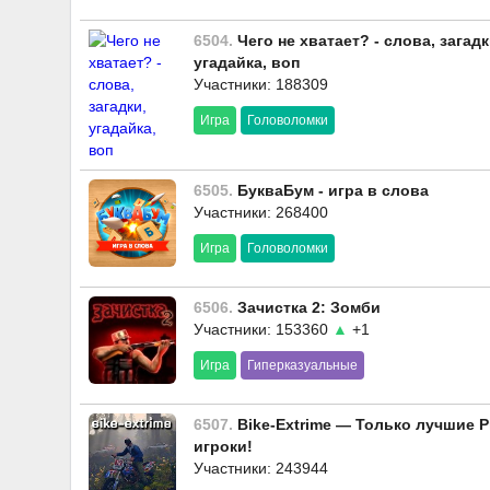
6504.
Чего не хватает? - слова, загадк
угадайка, воп
Участники: 188309
Игра
Головоломки
6505.
БукваБум - игра в слова
Участники: 268400
Игра
Головоломки
6506.
Зачистка 2: Зомби
Участники: 153360
▲
+1
Игра
Гиперказуальные
6507.
Bike-Extrime — Только лучшие P
игроки!
Участники: 243944