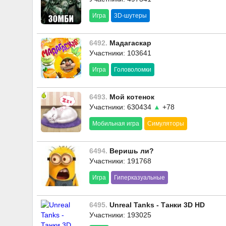
Игра
3D-шутеры
6492.
Мадагаскар
Участники: 103641
Игра
Головоломки
6493.
Мой котенок
Участники: 630434
▲
+78
Мобильная игра
Симуляторы
6494.
Веришь ли?
Участники: 191768
Игра
Гиперказуальные
6495.
Unreal Tanks - Танки 3D HD
Участники: 193025