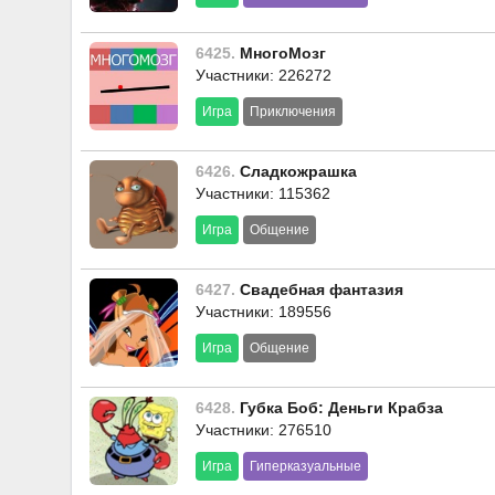
6425.
МногоМозг
Участники: 226272
Игра
Приключения
6426.
Сладкожрашка
Участники: 115362
Игра
Общение
6427.
Свадебная фантазия
Участники: 189556
Игра
Общение
6428.
Губка Боб: Деньги Крабза
Участники: 276510
Игра
Гиперказуальные