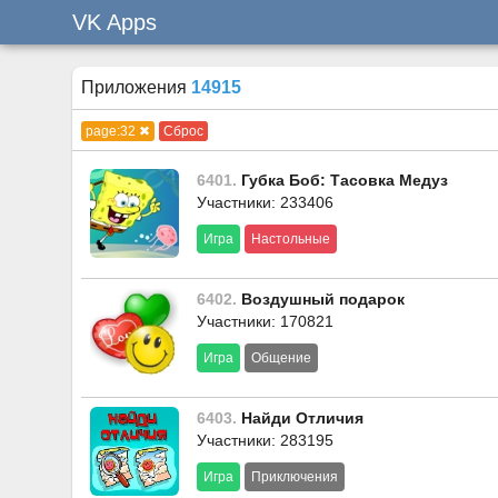
VK Apps
Приложения
14915
page:32 ✖
Сброс
6401.
Губка Боб: Тасовка Медуз
Участники: 233406
Игра
Настольные
6402.
Воздушный подарок
Участники: 170821
Игра
Общение
6403.
Найди Отличия
Участники: 283195
Игра
Приключения