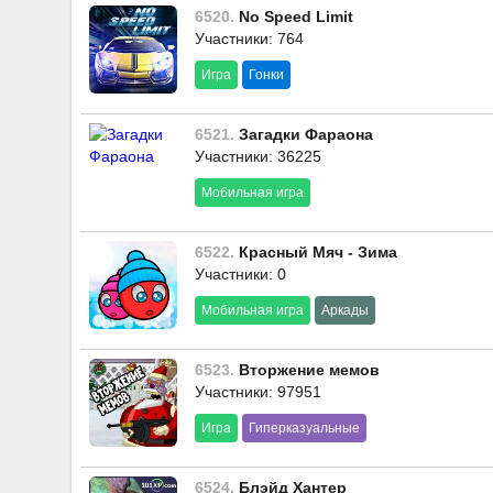
6520.
No Speed Limit
Участники: 764
Игра
Гонки
6521.
Загадки Фараона
Участники: 36225
Мобильная игра
6522.
Красный Мяч - Зима
Участники: 0
Мобильная игра
Аркады
6523.
Вторжение мемов
Участники: 97951
Игра
Гиперказуальные
6524.
Блэйд Хантер