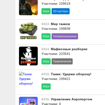
Участники: 228619
Игра
3D-шутеры
6413.
Мир танков
Участники: 199838
Игра
Гиперказуальные
6414.
Мафиозные разборки
Участники: 223541
Игра
Приключения
6415.
Танки: Удержи оборону!
Участники: 199421
Игра
6416.
Управление Аэропортом
Участники: 0