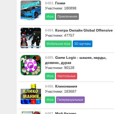
6483.
Гонки
Участники: 180898
Игра
Приключения
6484.
Контра Онлайн Global Offensive
Участники: 47757
Мобильная игра
3D-шутеры
6485.
Game Logic - шашки, нарды,
домино, дурак
Участники: 90128
Игра
Настольные
6486.
Кликомания
Участники: 183687
Игра
Гиперказуальные
6487.
Мой бизнес