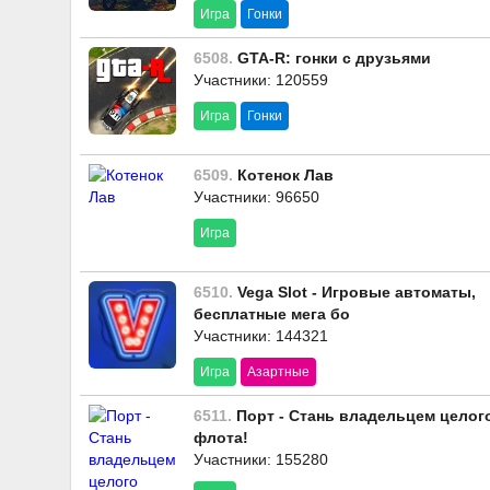
Игра
Гонки
6508.
GTA-R: гонки с друзьями
Участники: 120559
Игра
Гонки
6509.
Котенок Лав
Участники: 96650
Игра
6510.
Vega Slot - Игровые автоматы,
бесплатные мега бо
Участники: 144321
Игра
Азартные
6511.
Порт - Стань владельцем целог
флота!
Участники: 155280