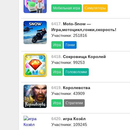
Мобильная игра
Симуляторы
6417.
Moto-Snow —
Игра,мотоцикл,гонки,скорость!
Участники: 251816
Игра
Гонки
6418.
Сокровища Королей
Участники: 99253
Игра
Головоломки
6419.
Королевства
Участники: 43909
Игра
Стратегии
6420.
игра Козёл
Участники: 109245