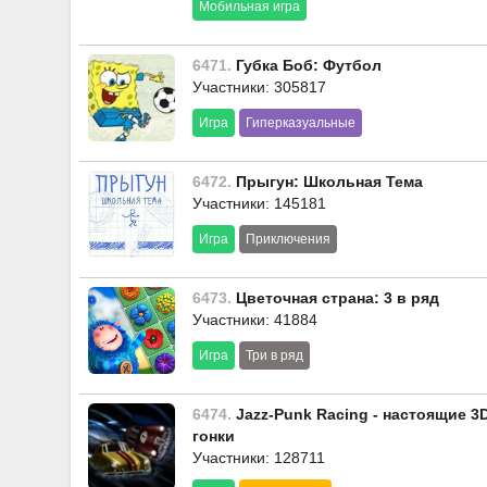
Мобильная игра
6471.
Губка Боб: Футбол
Участники: 305817
Игра
Гиперказуальные
6472.
Прыгун: Школьная Тема
Участники: 145181
Игра
Приключения
6473.
Цветочная страна: 3 в ряд
Участники: 41884
Игра
Три в ряд
6474.
Jazz-Punk Racing - настоящие 3
гонки
Участники: 128711