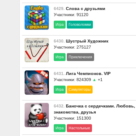
6429.
Слова с друзьями
Участники: 91120
Игра
Головоломки
6430.
Шустрый Художник
Участники: 275127
Игра
Приключения
6431.
Лига Чемпионов. VIP
Участники: 824309
▲
+1
Игра
Симуляторы
6432.
Баночка с сердечками. Любовь,
знакомства, друзья
Участники: 151300
Игра
Настольные