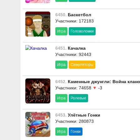
6450.
Баскетбол
Участники: 172183
Игра
Головоломки
6451.
Качалка
Участники: 92443
Игра
Симуляторы
6452.
Каменные джунгли: Война клан
Участники: 74658
▼
-3
Игра
Ролевые
6453.
Улётные Гонки
Участники: 280873
Игра
Гонки