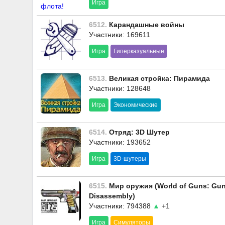
Игра
6512.
Карандашные войны
Участники: 169611
Игра
Гиперказуальные
6513.
Великая стройка: Пирамида
Участники: 128648
Игра
Экономические
6514.
Отряд: 3D Шутер
Участники: 193652
Игра
3D-шутеры
6515.
Мир оружия (World of Guns: Gu
Disassembly)
Участники: 794388
▲
+1
Игра
Симуляторы