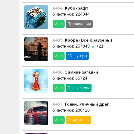
6454.
Кубокрафт
Участники: 224844
Игра
Приключения
6455.
Кобра (Все браузеры)
Участники: 257949
▲
+21
Игра
3D-шутеры
6456.
Зимние загадки
Участники: 65724
Игра
Головоломки
6457.
Гонки. Уличный драг
Участники: 280418
Игра
Симуляторы