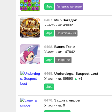
Игра
Гиперказуальные
6467.
Мир Загадок
Участники: 49032
Игра
Приключения
6468.
Винкс Текна
Участники: 147842
Игра
Общение
6469.
Underdogs: Suspect Lost
Участники: 89590
▲
+1
Игра
6470.
Защита миров
Участники: 0