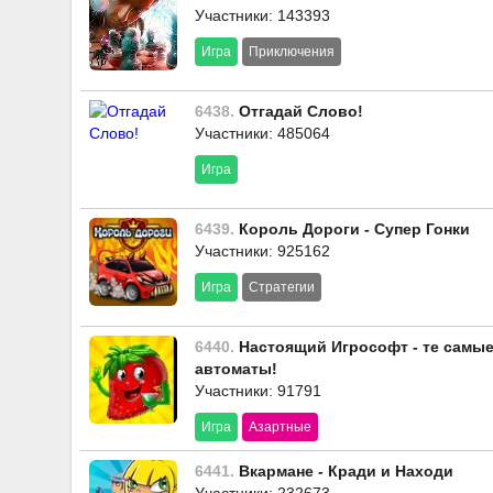
Участники: 143393
Игра
Приключения
6438.
Отгадай Слово!
Участники: 485064
Игра
6439.
Король Дороги - Супер Гонки
Участники: 925162
Игра
Стратегии
6440.
Настоящий Игрософт - те самы
автоматы!
Участники: 91791
Игра
Азартные
6441.
Вкармане - Кради и Находи