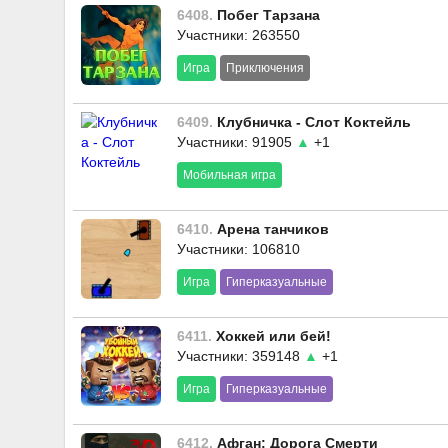
6408.
Побег Тарзана
Участники: 263550
Игра
Приключения
6409.
Клубничка - Слот Коктейль
Участники: 91905
▲
+1
Мобильная игра
6410.
Арена танчиков
Участники: 106810
Игра
Гиперказуальные
6411.
Хоккей или бей!
Участники: 359148
▲
+1
Игра
Гиперказуальные
6412.
Афган: Дорога Смерти