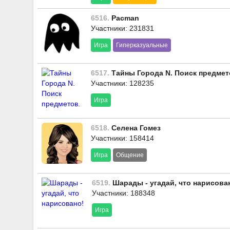
6516.
Pacman
Участники: 231831
Игра
Гиперказуальные
6517.
Тайны Города N. Поиск предмет
Участники: 128235
Игра
6518.
Селена Гомез
Участники: 158414
Игра
Общение
6519.
Шарады - угадай, что нарисова
Участники: 188348
Игра