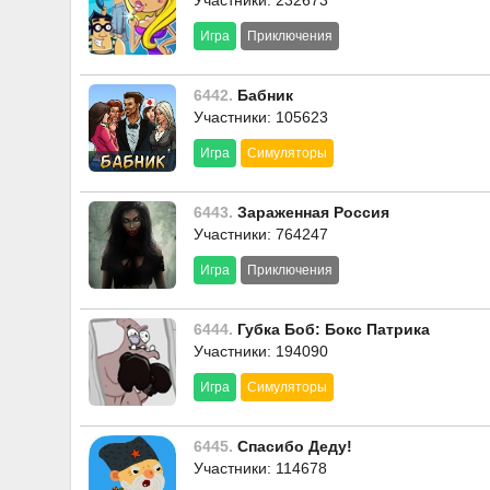
Участники: 232673
Игра
Приключения
6442.
Бабник
Участники: 105623
Игра
Симуляторы
6443.
Зараженная Россия
Участники: 764247
Игра
Приключения
6444.
Губка Боб: Бокс Патрика
Участники: 194090
Игра
Симуляторы
6445.
Спасибо Деду!
Участники: 114678