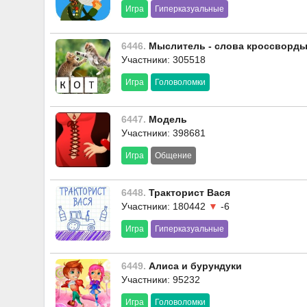
Игра
Гиперказуальные
6446.
Мыслитель - слова кроссворд
Участники: 305518
Игра
Головоломки
6447.
Модель
Участники: 398681
Игра
Общение
6448.
Тракторист Вася
Участники: 180442
▼
-6
Игра
Гиперказуальные
6449.
Алиса и бурундуки
Участники: 95232
Игра
Головоломки