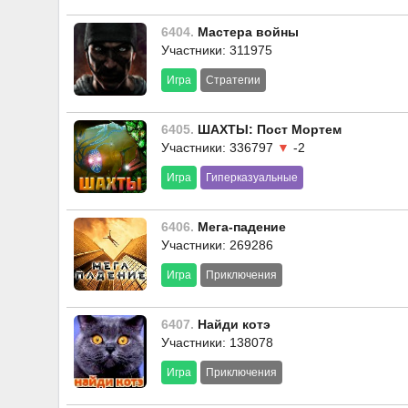
6404.
Мастера войны
Участники: 311975
Игра
Стратегии
6405.
ШАХТЫ: Пост Мортем
Участники: 336797
▼
-2
Игра
Гиперказуальные
6406.
Мега-падение
Участники: 269286
Игра
Приключения
6407.
Найди котэ
Участники: 138078
Игра
Приключения