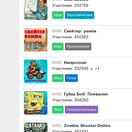
Участники: 204756
Игра
Экономические
6488.
Скейтер: рампа
Участники: 450383
Игра
Приключения
6489.
Напролом!
Участники: 332948
▲
+1
Игра
Гонки
6490.
Губка Боб: Плевалки
Участники: 304260
Игра
Гиперказуальные
6491.
Zombie Shooter Online
Участники: 497341