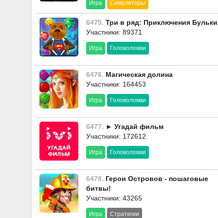
Игра
Симуляторы
6475.
Три в ряд: Приключения Бульки
Участники: 89371
Игра
Головоломки
6476.
Магическая долина
Участники: 164453
Игра
Головоломки
6477.
► Угадай фильм
Участники: 172612
Игра
Головоломки
6478.
Герои Островов - пошаговые
битвы!
Участники: 43265
Игра
Стратегии