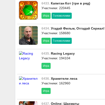
6433.
Капитан Кот (три в ряд)
Участники: 220445
Игра
Головоломки
6434.
Угадай Фильм, Отгадай Сериал!
Участники: 158680
Игра
Головоломки
6435.
Racing Legacy
Участники: 194104
Игра
6436.
Хранители леса
Участники: 162960
Игра
6437.
Online: Шахматы