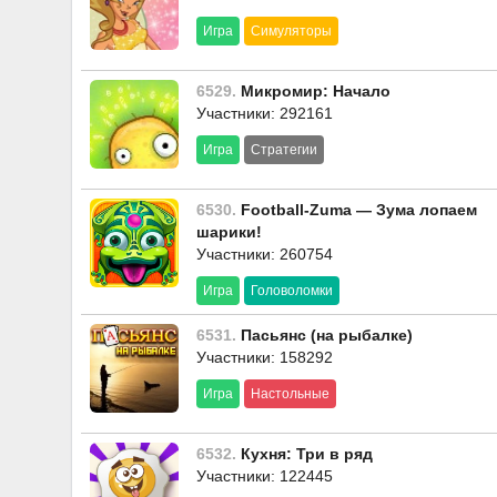
Игра
Симуляторы
6529.
Микромир: Начало
Участники: 292161
Игра
Стратегии
6530.
Football-Zuma — Зума лопаем
шарики!
Участники: 260754
Игра
Головоломки
6531.
Пасьянс (на рыбалке)
Участники: 158292
Игра
Настольные
6532.
Кухня: Три в ряд
Участники: 122445