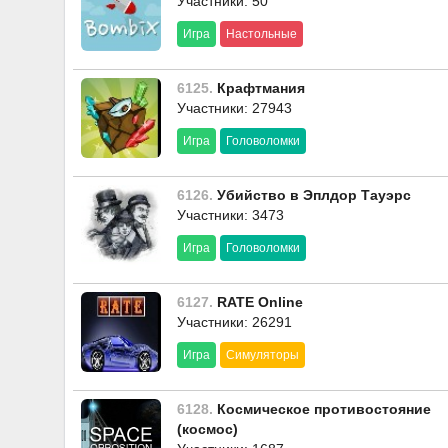
Участники: 50
Игра
Настольные
6125.
Крафтмания
Участники: 27943
Игра
Головоломки
6126.
Убийство в Эплдор Тауэрс
Участники: 3473
Игра
Головоломки
6127.
RATE Online
Участники: 26291
Игра
Симуляторы
6128.
Космическое противостояние
(космос)