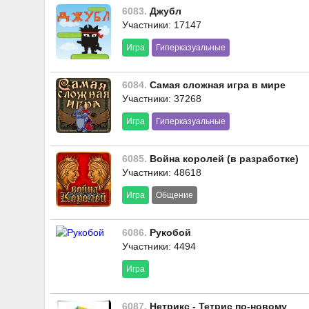
6083.
Джубл
Участники: 17147
Игра
Гиперказуальные
6084.
Самая сложная игра в мире
Участники: 37268
Игра
Гиперказуальные
6085.
Война королей (в разработке)
Участники: 48618
Игра
Общение
6086.
Рукобой
Участники: 4494
Игра
6087.
Нетрикс - Тетрис по-новому