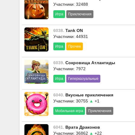
Участники: 32488
Игра
Приключения
6038.
Tank ON
Участники: 44931
Игра
Прочее
6039.
Сокровища Атлантиды
Участники: 7972
Игра
Гиперказуальные
6040.
Вкусные приключения
Участники: 30755
▲
+1
Мобильная игра
Приключения
6041.
Врата Драконов
Участники: 36862
▲
+22