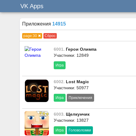
VK Apps
Приложения
14915
page:30 ✖
Сброс
6001.
Герои Олимпа
Участники: 12849
Игра
6002.
Lost Magic
Участники: 50977
Игра
Приключения
6003.
Щелкунчик
Участники: 13827
Игра
Головоломки