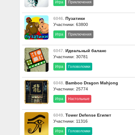
Игра
Приключения
6046.
Пузатики
Участники: 63800
Игра
Приключения
6047.
Идеальный баланс
Участники: 30781
Игра
Головоломки
6048.
Bamboo Dragon Mahjong
Участники: 25774
Игра
Настольные
6049.
Tower Defense Египет
Участники: 11316
Игра
Головоломки