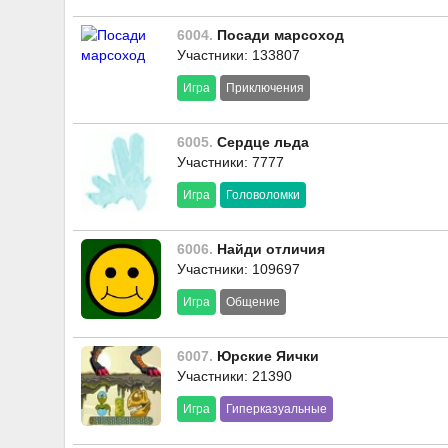
6004.
Посади марсоход
Участники: 133807
Игра
Приключения
6005.
Сердце льда
Участники: 7777
Игра
Головоломки
6006.
Найди отличия
Участники: 109697
Игра
Общение
6007.
Юрские Яички
Участники: 21390
Игра
Гиперказуальные