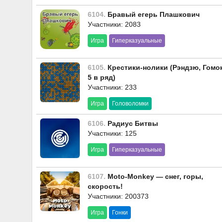
6104.
Бравый егерь Плашкович
Участники: 2083
Игра
Гиперказуальные
6105.
Крестики-нолики (Рэндзю, Гомок
5 в ряд)
Участники: 233
Игра
Головоломки
6106.
Радиус Битвы
Участники: 125
Игра
Гиперказуальные
6107.
Moto-Monkey — снег, горы,
скорость!
Участники: 200373
Игра
Гонки