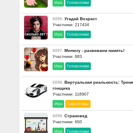
Игра
Головоломки
6096.
Угадай Возраст
Участники: 217434
Игра
Головоломки
6097.
Memory - развиваем память!
Участники: 883
Игра
Головоломки
6098.
Виртуальная реальность: Трени
гонщика
Участники: 118907
Игра
Симуляторы
6099.
Страновед
Участники: 650
Игра
Головоломки