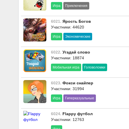
Игра
Приключения
6021.
Ярость Богов
Участники: 44620
Игра
Экономические
6022.
Угадай слово
Участники: 18874
Мобильная игра
Головоломки
6023.
Фокси снайпер
Участники: 31994
Игра
Гиперказуальные
6024.
Flappy футбол
Участники: 12763