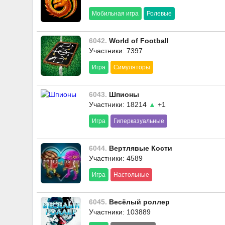
Мобильная игра
Ролевые
6042.
World of Football
Участники: 7397
Игра
Симуляторы
6043.
Шпионы
Участники: 18214
▲
+1
Игра
Гиперказуальные
6044.
Вертлявые Кости
Участники: 4589
Игра
Настольные
6045.
Весёлый роллер
Участники: 103889