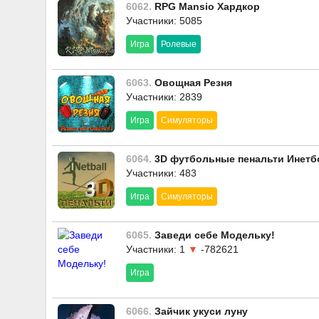
6062.
RPG Mansio Хардкор
Участники: 5085
Игра
Ролевые
6063.
Овощная Резня
Участники: 2839
Игра
Симуляторы
6064.
3D футбольные пенальти Инетб
Участники: 483
Игра
Симуляторы
6065.
Заведи себе Модельку!
Участники: 1
▼
-782621
Игра
6066.
Зайчик укуси луну