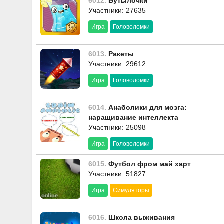
6012.
Бутылочки
Участники: 27635
Игра
Головоломки
6013.
Ракеты
Участники: 29612
Игра
Головоломки
6014.
Анаболики для мозга:
наращивание интеллекта
Участники: 25098
Игра
Головоломки
6015.
Футбол фром май харт
Участники: 51827
Игра
Симуляторы
6016.
Школа выживания