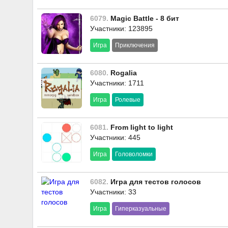
6079.
Magic Battle - 8 бит
Участники: 123895
Игра
Приключения
6080.
Rogalia
Участники: 1711
Игра
Ролевые
6081.
From light to light
Участники: 445
Игра
Головоломки
6082.
Игра для тестов голосов
Участники: 33
Игра
Гиперказуальные