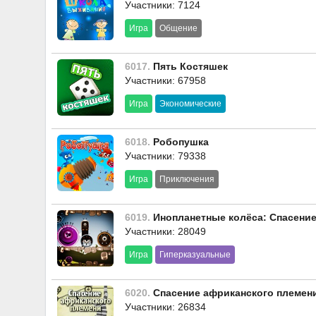
Участники: 7124
Игра
Общение
6017.
Пять Костяшек
Участники: 67958
Игра
Экономические
6018.
Робопушка
Участники: 79338
Игра
Приключения
6019.
Инопланетные колёса: Спасени
Участники: 28049
Игра
Гиперказуальные
6020.
Спасение африканского племен
Участники: 26834