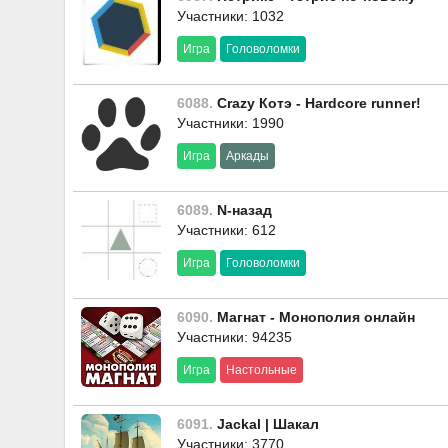
Участники: 1032
Игра
Головоломки
6088.
Crazy Котэ - Hardcore runner!
Участники: 1990
Игра
Аркады
6089.
N-назад
Участники: 612
Игра
Головоломки
6090.
Магнат - Монополия онлайн
Участники: 94235
Игра
Настольные
6091.
Jackal | Шакал
Участники: 3770