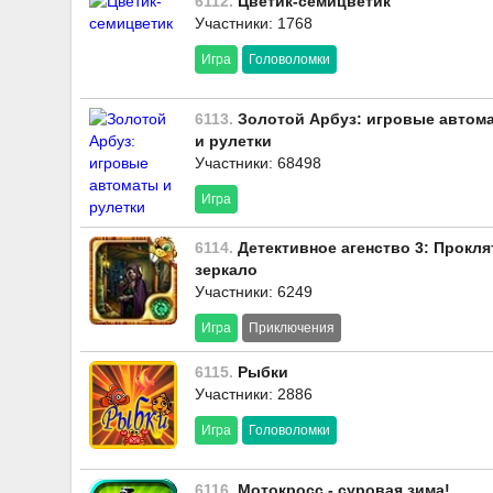
6112.
Цветик-семицветик
Участники: 1768
Игра
Головоломки
6113.
Золотой Арбуз: игровые автом
и рулетки
Участники: 68498
Игра
6114.
Детективное агенство 3: Прокля
зеркало
Участники: 6249
Игра
Приключения
6115.
Рыбки
Участники: 2886
Игра
Головоломки
6116.
Мотокросс - суровая зима!