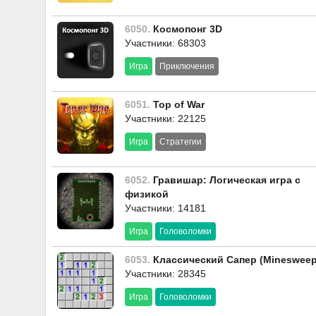
6050.
Космопонг 3D
Участники: 68303
Игра
Приключения
6051.
Top of War
Участники: 22125
Игра
Стратегии
6052.
Гравишар: Логическая игра с
физикой
Участники: 14181
Игра
Головоломки
6053.
Классический Сапер (Minesweep
Участники: 28345
Игра
Головоломки