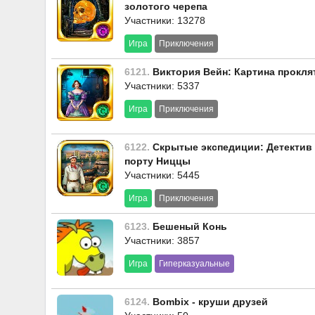
золотого черепа
Участники: 13278
Игра
Приключения
6121.
Виктория Вейн: Картина прокля
Участники: 5337
Игра
Приключения
6122.
Скрытые экспедиции: Детектив
порту Ниццы
Участники: 5445
Игра
Приключения
6123.
Бешеный Конь
Участники: 3857
Игра
Гиперказуальные
6124.
Bombix - круши друзей