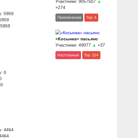
Участники: 9057507
▲
+274
y: 5959
Приключения
Top: 4
 5959
 5959
«Косынка» пасьянс
Участники: 49077
▲
+37
Настольные
Top: 324
: 0
0
 0
y: 4464
 4464