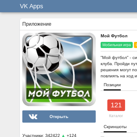
VK Apps
Приложение
Мой Футбол
Мобильная игра
"Мой футбол" - с
клуба. Пройди пут
решения могут пов
повлиять на ход и
Позиции
121
Каталог
Открыть
Скриншоты
Участники: 342422
▲
+124