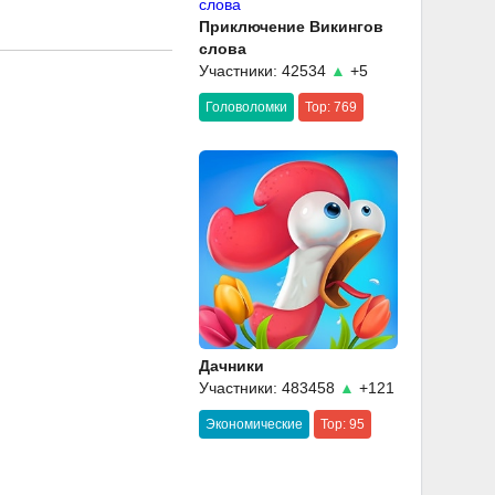
Приключение Викингов
слова
Участники: 42534
▲
+5
Головоломки
Top: 769
Дачники
Участники: 483458
▲
+121
Экономические
Top: 95