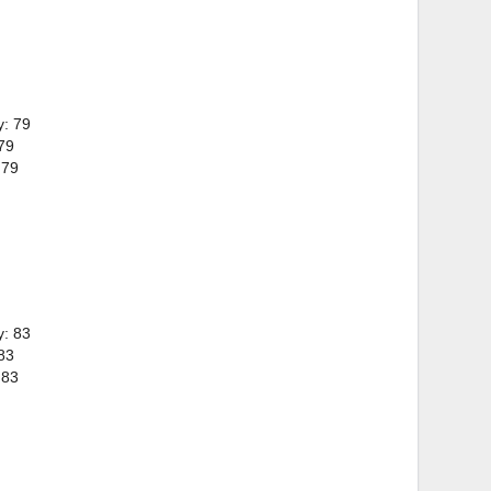
y: 79
79
 79
y: 83
83
 83