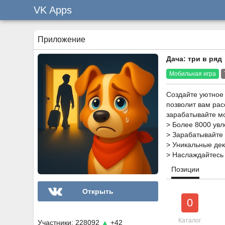
VK Apps
Приложение
Дача: три в ряд
Мобильная игра
Создайте уютное 
позволит вам рас
зарабатывайте мо
> Более 8000 увл
> Зарабатывайте 
> Уникальные дек
> Наслаждайтесь
Позиции
Открыть
0
Каталог
Участники: 228092
▲
+42