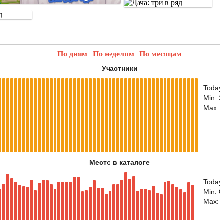
По дням
|
По неделям
|
По месяцам
Участники
Toda
Min:
Max:
Место в каталоге
Today
Min: 
Max: