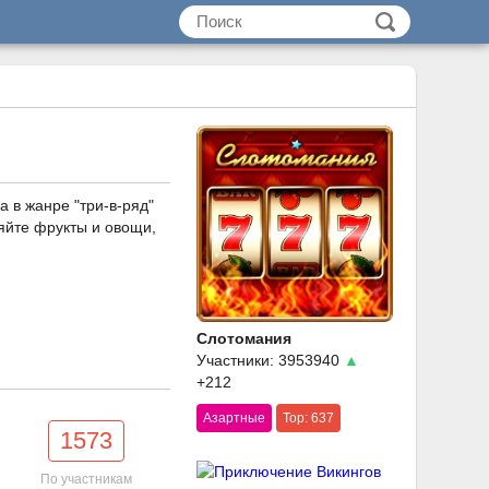
а в жанре "три-в-ряд"
яйте фрукты и овощи,
Слотомания
Участники: 3953940
▲
+212
Азартные
Top: 637
1573
По участникам