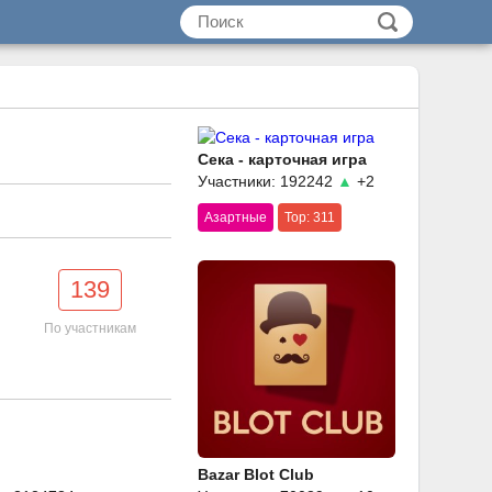
Сека - карточная игра
Участники: 192242
▲
+2
Азартные
Top: 311
139
По участникам
Bazar Blot Club