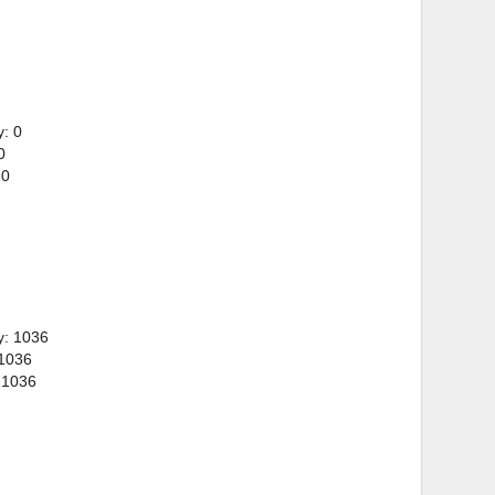
: 0
0
 0
y: 1036
 1036
 1036