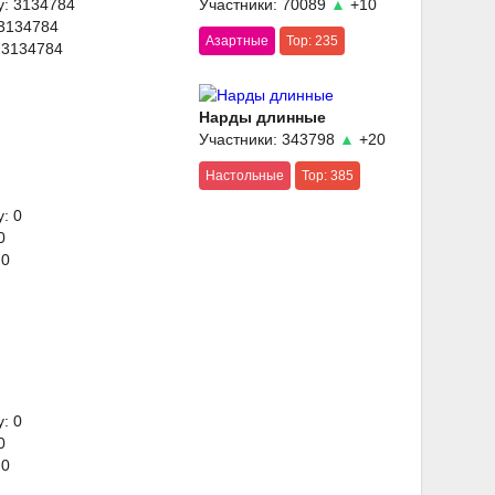
y: 3134784
Участники: 70089
▲
+10
 3134784
Азартные
Top: 235
 3134784
Нарды длинные
Участники: 343798
▲
+20
Настольные
Top: 385
: 0
0
 0
: 0
0
 0