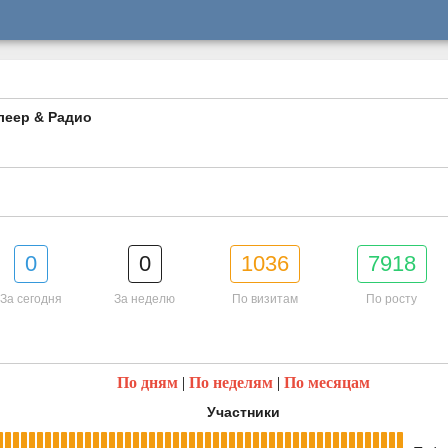
леер & Радио
0
0
1036
7918
За сегодня
За неделю
По визитам
По росту
По дням
|
По неделям
|
По месяцам
Участники