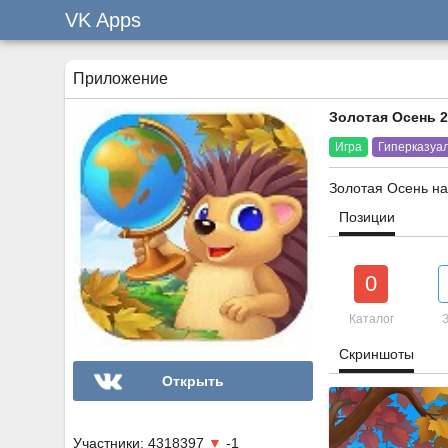
VK Apps
Приложение
Золотая Осень 
Игра
Гиперказуа
Золотая Осень на
Позиции
0
Каталог
З
Скриншоты
Открыть
Участники: 4318397
▼
-1