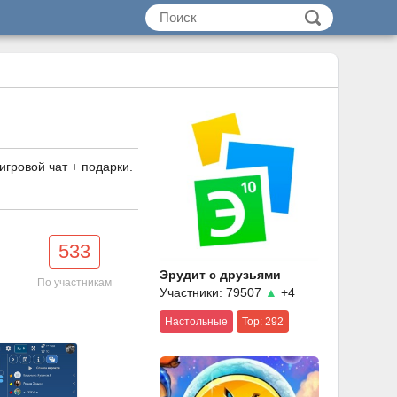
игровой чат + подарки.
533
Эрудит с друзьями
По участникам
Участники: 79507
▲
+4
Настольные
Top: 292