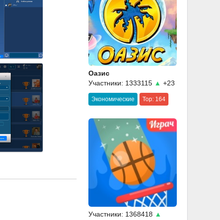
Оазис
Участники: 1333115
▲
+23
Экономические
Top: 164
Участники: 1368418
▲