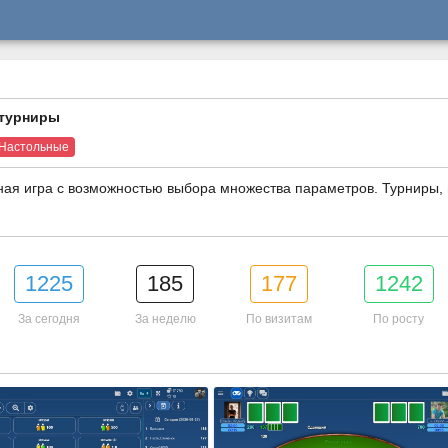
 турниры
Настольные
ная игра с возможностью выбора множества параметров. Турниры, 
1225
185
177
1242
За сегодня
За неделю
По визитам
По росту