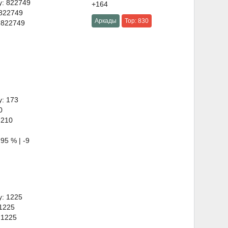
y: 822749
+164
 822749
Аркады
Top: 830
 822749
y: 173
0
 210
95 % | -9
y: 1225
 1225
 1225