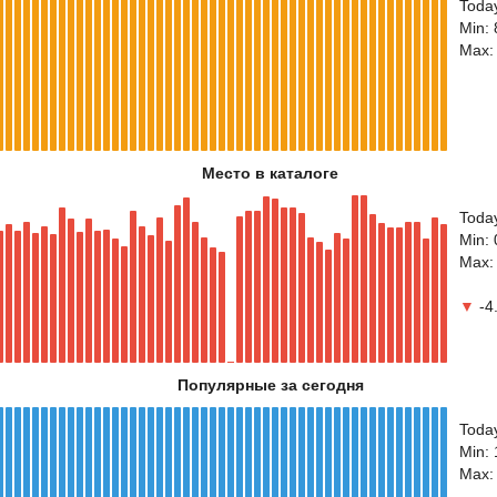
Toda
Min:
Max:
Место в каталоге
Toda
Min: 
Max:
▼
-4.
Популярные за сегодня
Toda
Min:
Max: