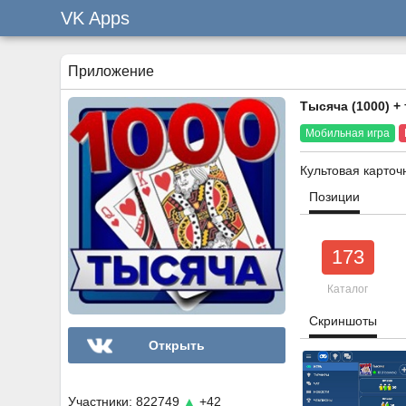
VK Apps
Приложение
Тысяча (1000) +
Мобильная игра
Культовая карточ
Позиции
173
Каталог
Скриншоты
Открыть
Участники: 822749
▲
+42