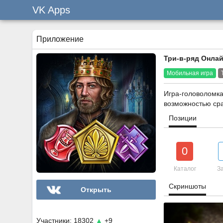
VK Apps
Приложение
Три-в-ряд Онла
Мобильная игра
Игра-головоломка
возможностью сра
Позиции
0
Каталог
За
Скриншоты
Открыть
Участники: 18302
▲
+9