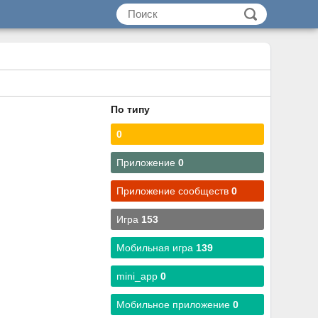
По типу
0
Приложение
0
Приложение сообществ
0
Игра
153
Мобильная игра
139
mini_app
0
Мобильное приложение
0