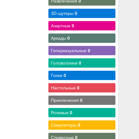
Развлечения
0
3D-шутеры
0
Азартные
0
Аркады
0
Гиперказуальные
0
Головоломки
0
Гонки
0
Настольные
0
Приключения
0
Ролевые
0
Симуляторы
0
Словесные
0