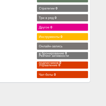
Стратегии
0
Три в ряд
0
Другое
0
Инструменты
0
Онлайн-запись
и бронирование
0
Рейтинг активности
подписчиков
0
Управление
0
Чат-боты
0