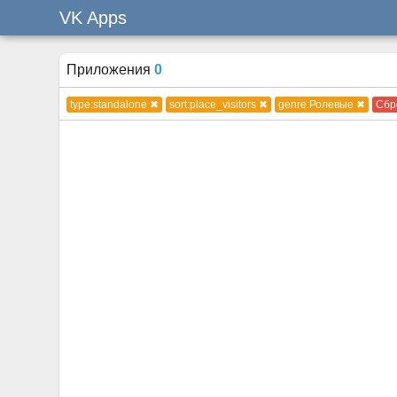
VK Apps
Приложения
0
type:standalone ✖
sort:place_visitors ✖
genre:Ролевые ✖
Сбр