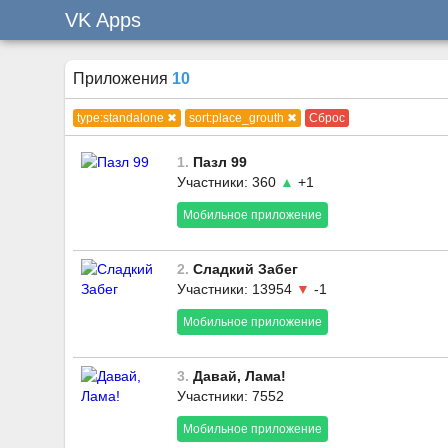
VK Apps
Приложения
10
type:standalone ✖
sort:place_grouth ✖
Сброс
1.
Пазл 99
Участники: 360
▲
+1
Мобильное приложение
2.
Сладкий Забег
Участники: 13954
▼
-1
Мобильное приложение
3.
Давай, Лама!
Участники: 7552
Мобильное приложение