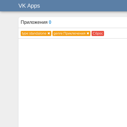
VK Apps
Приложения
0
type:standalone ✖
genre:Приключения ✖
Сброс