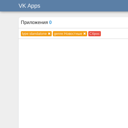
VK Apps
Приложения
0
type:standalone ✖
genre:Новостные ✖
Сброс