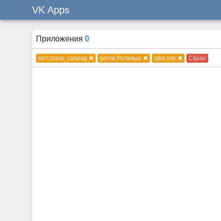
VK Apps
Приложения
0
sort:place_catalog ✖
genre:Ролевые ✖
type:site ✖
Сброс