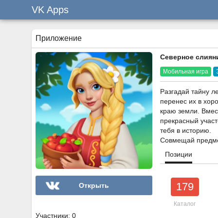
VK Apps
Приложение
Северное слияни
Мобильная игра
Разгадай тайну л
перенес их в хор
краю земли. Вмес
прекрасный участ
тебя в историю.
Совмещай предмет
Позиции
179
Открыть
Каталог
Участники: 0