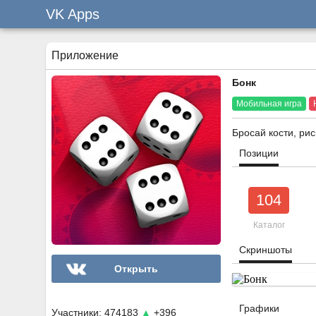
VK Apps
Приложение
Бонк
Мобильная игра
Бросай кости, рис
Позиции
104
Каталог
Скриншоты
Открыть
Графики
Участники: 474183
▲
+396