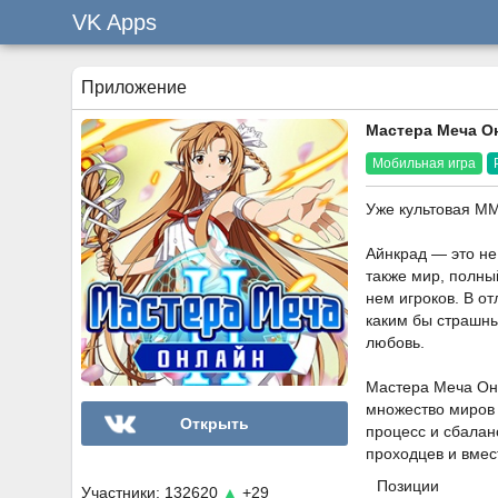
VK Apps
Приложение
Мастера Меча О
Мобильная игра
Уже культовая MM
Айнкрад — это не
также мир, полны
нем игроков. В от
каким бы страшны
любовь.
Мастера Меча Он
множество миров 
Открыть
процесс и сбалан
проходцев и вмес
Позиции
Участники: 132620
▲
+29