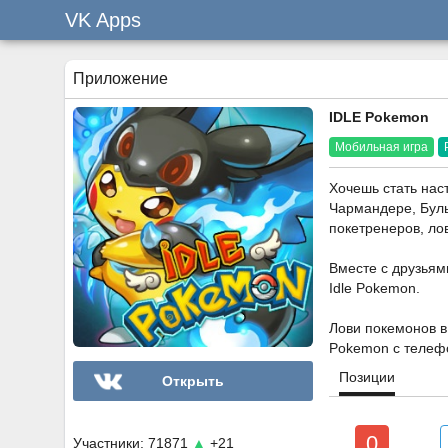
VK Apps
Приложение
IDLE Pokemon
Мобильная игра
Хочешь стать нас
Чармандере, Буль
покетренеров, ло
Вместе с друзья
Idle Pokemon.
Лови покемонов в 
Pokemon с телеф
Позиции
Открыть
0
Участники: 71871
▲
+21