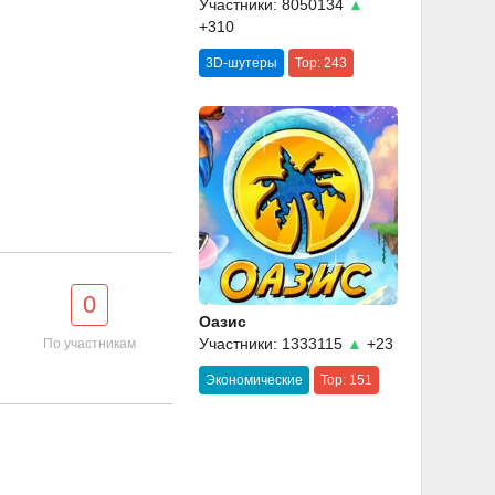
Участники: 8050134
▲
+310
3D-шутеры
Top: 243
0
Оазис
Участники: 1333115
▲
+23
По участникам
Экономические
Top: 151