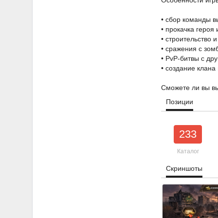
Особенности игр
• сбор команды 
• прокачка героя
• строительство 
• сражения с зом
• PvP-битвы с др
• создание клана
Сможете ли вы вы
Позиции
233
Каталог
Скриншоты