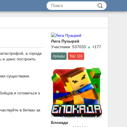
Лига Пузырей
Участники: 537033
▲
+177
катастрофой, а города
Аркады
Top: 116
ь и шанс построить
ыми существами.
ойцов и готовиться к
частвуйте в битвах за
Блокада