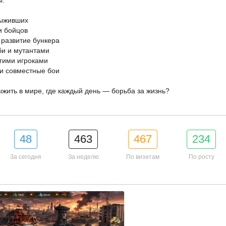
ы:
выживших
 и бойцов
и развитие бункера
би и мутантами
угими игроками
 и совместные бои
жить в мире, где каждый день — борьба за жизнь?
48
463
467
234
За сегодня
За неделю
По визитам
По росту