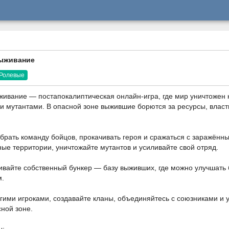
выживание
Ролевые
живание — постапокалиптическая онлайн-игра, где мир уничтожен 
и мутантами. В опасной зоне выжившие борются за ресурсы, власт
брать команду бойцов, прокачивать героя и сражаться с заражённ
ые территории, уничтожайте мутантов и усиливайте свой отряд.
ивайте собственный бункер — базу выживших, где можно улучшать б
м.
гими игроками, создавайте кланы, объединяйтесь с союзниками и у
ной зоне.