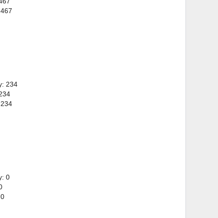
 467
 467
y: 234
 234
 234
: 0
0
 0