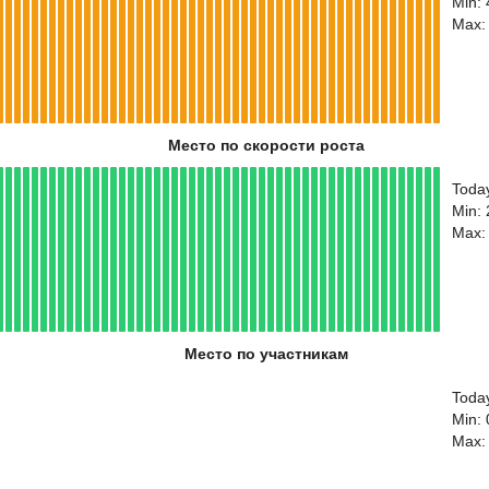
Min:
Max:
Место по скорости роста
Toda
Min:
Max:
Место по участникам
Today
Min: 
Max: