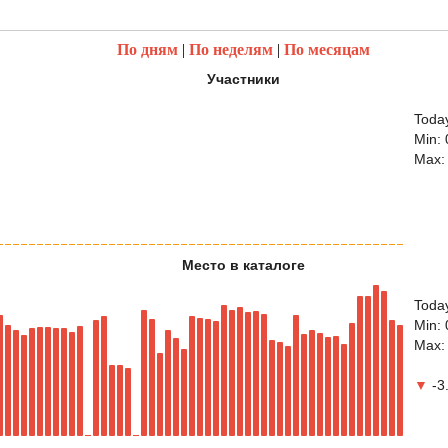
По дням
|
По неделям
|
По месяцам
Участники
Today
Min: 
Max:
Место в каталоге
Toda
Min: 
Max:
▼
-3.