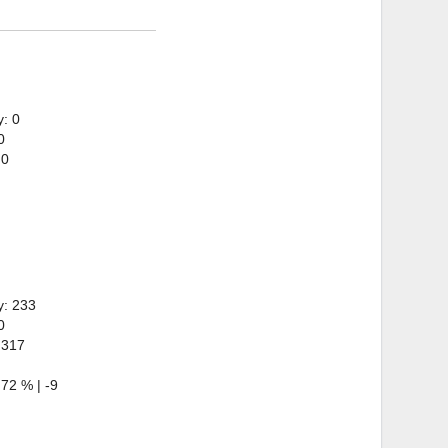
: 0
0
 0
y: 233
0
 317
72 % | -9