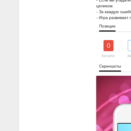
- Если вы угадали
целиком.
- За каждую ошиб
- Игра развивает
Позиции
0
Каталог
За
Скриншоты