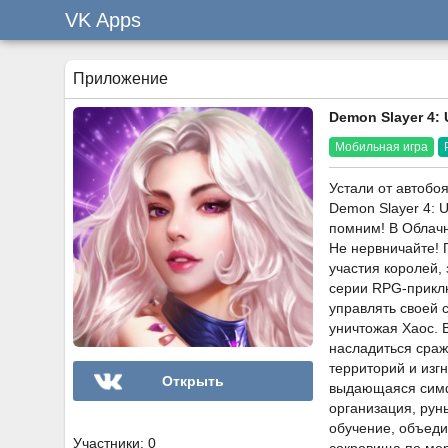
VK Apps
Приложение
Demon Slayer 4: U
Мобильная игра
Устали от автобо
Demon Slayer 4: 
помним! В Облачн
Не нервничайте! 
участия королей,
серии RPG-приклю
управлять своей 
уничтожая Хаос. В
насладиться сраж
территорий и изг
Открыть
выдающаяся симф
организация, рун
обучение, объеди
Участники: 0