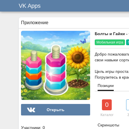
VK Apps
Приложение
Болты и Гайки -
Мобильная игра
Добро пожаловать
свои навыки сорт
Цель игры проста:
Погрузитесь в кр
Позиции
0
Открыть
Каталог
З
Скриншоты
Участники: 0