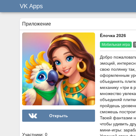
VK Apps
Приложение
Ёлочка 2026
Мобильная игра
Добро пожаловать
эмоций, интересн
свою полянку так
оформленным уров
объединять плит
механику «три в 
множество увлека
объединяй плитки
пройдешь уровень
сможешь построит
Открыть
Твоей фантазии н
чтобы удивить др
мини-игры: зараб
Участники: 0