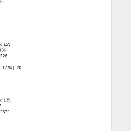
 0
y: 159
 136
 528
.17 % | -20
y: 135
3
 2372