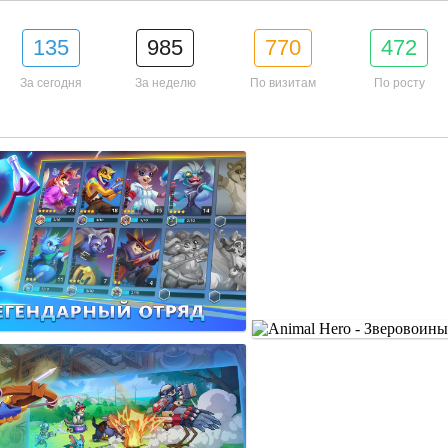
135
985
770
472
За сегодня
За неделю
По визитам
По росту