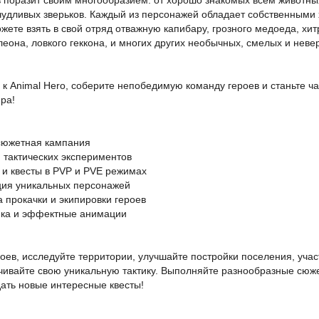
 поразит своим многообразием: от хорошо знакомых всем животны
чудливых зверьков. Каждый из персонажей обладает собственными
жете взять в свой отряд отважную капибару, грозного медоеда, хи
еона, ловкого геккона, и многих других необычных, смелых и нев
к Animal Hero, соберите непобедимую команду героев и станьте ча
ра!
 сюжетная кампания
я тактических экспериментов
 и квесты в PVP и PVE режимах
кция уникальных персонажей
а прокачки и экипировки героев
фика и эффектные анимации
оев, исследуйте территории, улучшайте постройки поселения, учас
ачивайте свою уникальную тактику. Выполняйте разнообразные сюж
дать новые интересные квесты!