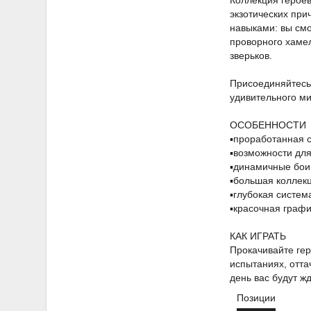
Коллекция героев
экзотических при
навыками: вы смо
проворного хамел
зверьков.
Присоединяйтесь 
удивительного ми
ОСОБЕННОСТИ
▪️проработанная
▪️возможности дл
▪️динамичные бои
▪️большая колле
▪️глубокая систем
▪️красочная гра
КАК ИГРАТЬ
Прокачивайте гер
испытаниях, отт
день вас будут ж
Позиции