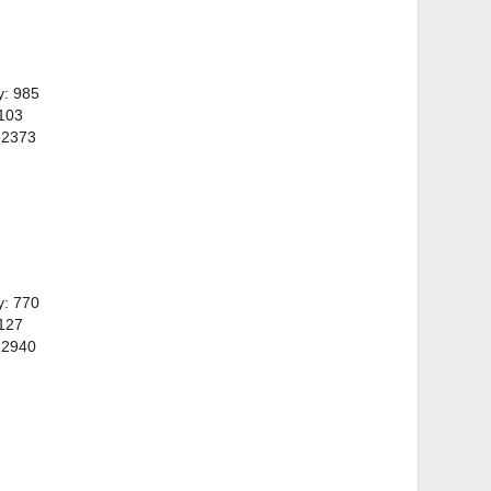
y: 985
 103
 2373
y: 770
 127
 2940