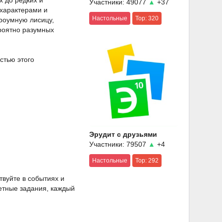
х до редких и
Участники: 49077
▲
+37
 характерами и
Настольные
Top: 320
троумную лисицу,
ероятно разумных
стью этого
Эрудит с друзьями
Участники: 79507
▲
+4
Настольные
Top: 292
твуйте в событиях и
етные задания, каждый