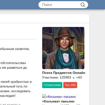
необычным сюжетом,
 обстоятельствах
а им развиться до
Поиск Предметов Онлайн
Участники: 125983
▲
+43
 своей храбростью и
Головоломки
Top: 400
кательный путь по
рагами, исследовать
 наследия!
«Косынка» пасьянс