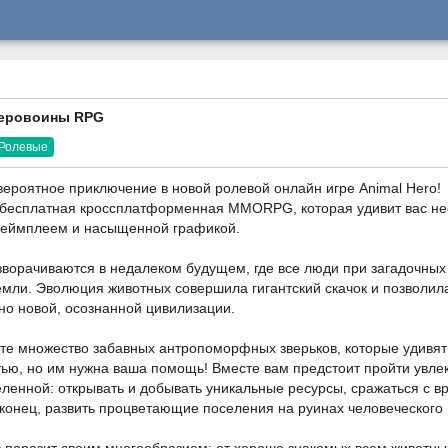
Зверовоины RPG
Ролевые
вероятное приключение в новой ролевой онлайн игре Animal Hero!
то бесплатная кроссплатформенная MMORPG, которая удивит вас 
еймплеем и насыщенной графикой.
ворачиваются в недалеком будущем, где все люди при загадочных
емли. Эволюция животных совершила гигантский скачок и позволил
но новой, осознанной цивилизации.
ите множество забавных антропоморфных зверьков, которые удивят
ью, но им нужна ваша помощь! Вместе вам предстоит пройти увле
ленной: открывать и добывать уникальные ресурсы, сражаться с в
аконец, развить процветающие поселения на руинах человеческого