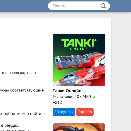
тво звезд карты, в
нужны соответствующие
Танки Онлайн
Участники: 4072490
▲
+212
.
3D-шутеры
Top: 198
 серебро можно найти в
 в рейдах.