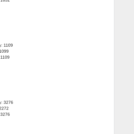
 1652
y: 1109
 1099
 1109
y: 3276
 2272
 3276