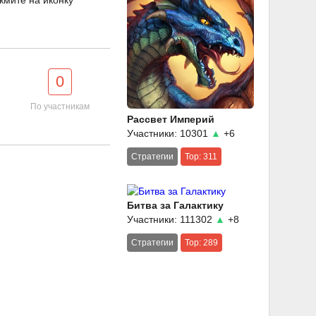
жмите на иконку
0
По участникам
Рассвет Империй
Участники: 10301
▲
+6
Стратегии
Top: 311
Битва за Галактику
Участники: 111302
▲
+8
Стратегии
Top: 289