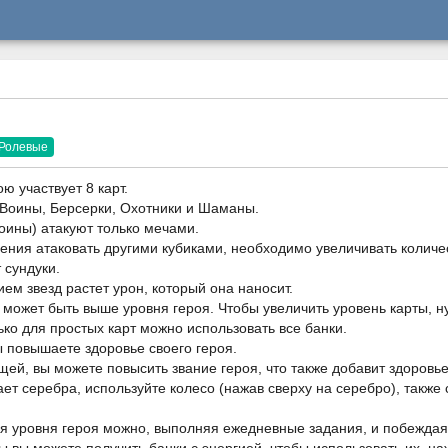
Ролевые
ою участвует 8 карт.
: Воины, Берсерки, Охотники и Шаманы.
оины) атакуют только мечами.
ения атаковать другими кубиками, необходимо увеличивать количес
 сундуки.
ем звезд растет урон, который она наносит.
 может быть выше уровня героя. Чтобы увеличить уровень карты, 
ько для простых карт можно использовать все банки.
 повышаете здоровье своего героя.
щей, вы можете повысить звание героя, что также добавит здоровье
ает серебра, используйте колесо (нажав сверху на серебро), также
я уровня героя можно, выполняя ежедневные задания, и побеждая