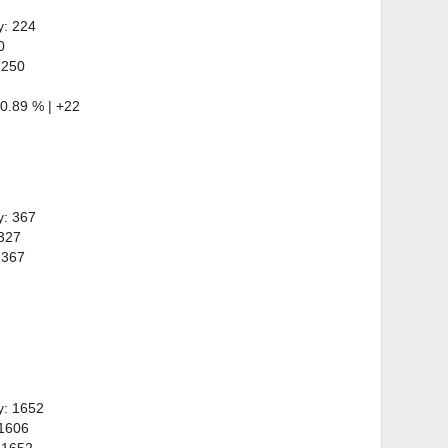
y: 224
0
 250
0.89 % | +22
y: 367
 327
 367
y: 1652
 1606