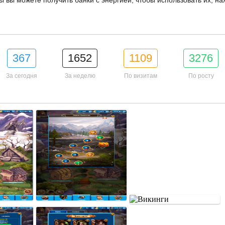
ы вы можете получить банки с энергией, чтобы использовать их, на
367
1652
1109
3276
За сегодня
За неделю
По визитам
По росту