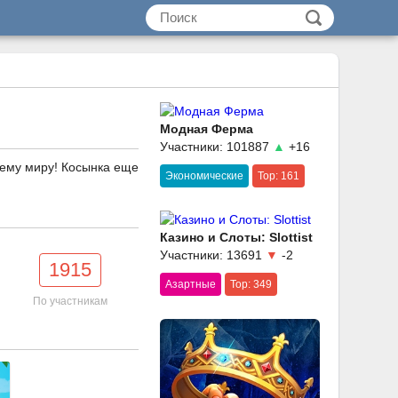
Модная Ферма
Участники: 101887
▲
+16
сему миру! Косынка еще
Экономические
Top: 161
Казино и Слоты: Slottist
Участники: 13691
▼
-2
1915
Азартные
Top: 349
По участникам