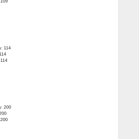
 109
y: 114
114
 114
y: 200
 200
 200