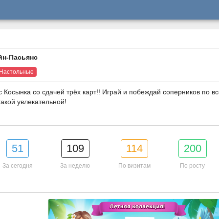
йн-Пасьянс
Настольные
Косынка со сдачей трёх карт!! Играй и побеждай соперников по в
такой увлекательной!
51
109
114
200
За сегодня
За неделю
По визитам
По росту