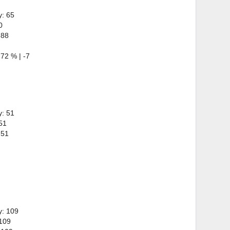
y: 65
0
 88
72 % | -7
y: 51
51
 51
y: 109
 109