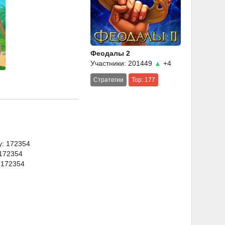
Феодалы 2
Участники: 201449
▲
+4
Стратегии
Top: 177
y: 172354
 172354
 172354