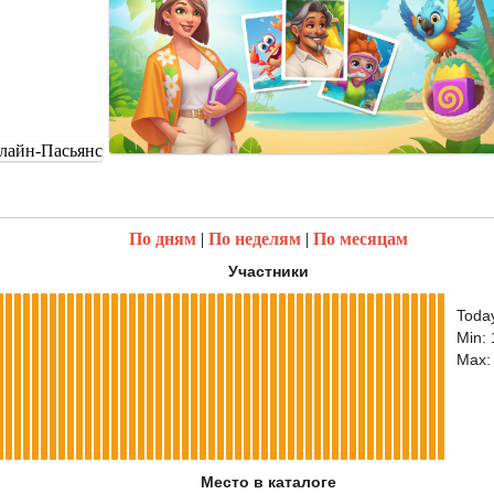
По дням
|
По неделям
|
По месяцам
Участники
Toda
Min:
Max:
Место в каталоге