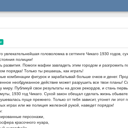
и
то увлекательнейшая головоломка в сеттинге Чикаго 1930 годов, су
стояния полиции!
ь развития. Помоги мафии завладеть этим городом и разгромить п
м порядка! Только ты решаешь, как играть!
ные комбинации фигурок и зарабатывай больше очков и денег. Пр
венное необдуманное действие может разрушить все твои планы! С
у миру. Публикуй свои результаты на доске рекордов, и стань перв
муты, 1930 год Чикаго. Сухой закон обещал сделать жизнь обывате
шевалась пуще прежнего. Только от тебя зависит, утонет ли этот г
ных играх или же полиция железной рукой, наведет порядок!
ы:
мированные персонажи,
осфера красочного нуара,