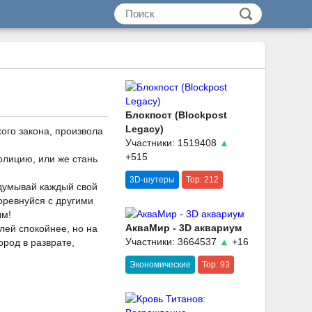
Блокпост (Blockpost
Legacy)
хого закона, произвола
Участники: 1519408
▲
+515
олицию, или же стань
3D-шутеры
Top: 212
одумывай каждый свой
оревнуйся с другими
ым!
АкваМир - 3D аквариум
лей спокойнее, но на
Участники: 3664537
▲
+16
ород в разврате,
Экономические
Top: 93