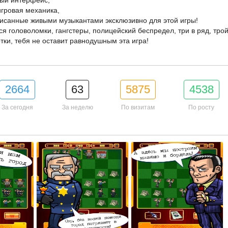
ный интерфейс,
игровая механика,
писанные живыми музыкантами эксклюзивно для этой игры!
ся головоломки, гангстеры, полицейский беспредел, три в ряд, тро
тки, тебя не оставит равнодушным эта игра!
2664
63
5875
4538
За сегодня
За неделю
По визитам
По росту