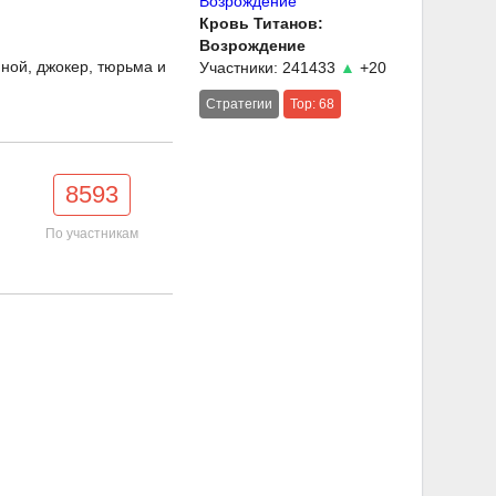
Кровь Титанов:
Возрождение
йной, джокер, тюрьма и
Участники: 241433
▲
+20
Стратегии
Top: 68
8593
По участникам