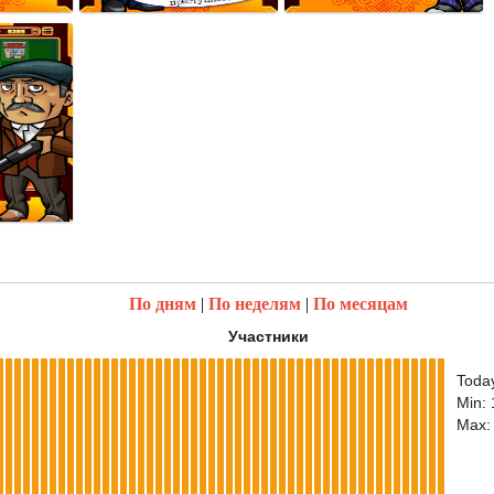
По дням
|
По неделям
|
По месяцам
Участники
Toda
Min:
Max: