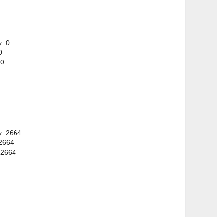
: 0
0
 0
y: 2664
 2664
 2664