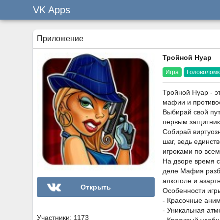
VK Apps
Приложение
Тройной Нуар
Игра
Головоломк
Тройной Нуар - э
мафии и противо
Выбирай свой пут
первым защитнико
Собирай виртуоз
шаг, ведь единст
игроками по всем
На дворе время с
деле Мафия разбу
алкоголе и азарт
Открыть
Особенности игр
- Красочные ани
- Уникальная атм
Участники: 1173