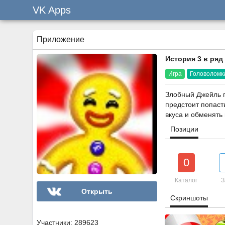
VK Apps
Приложение
История 3 в ряд
Игра
Головоломк
Злобный Джейль п
предстоит попаст
вкуса и обменять
Позиции
0
Каталог
З
Открыть
Скриншоты
Участники: 289623