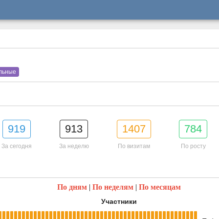
льные
919
913
1407
784
За сегодня
За неделю
По визитам
По росту
По дням
|
По неделям
|
По месяцам
Участники