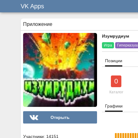
VK Apps
Приложение
Изумрудиум
Игра
Гиперказуа
Позиции
0
Каталог
Графики
Открыть
Участники: 14151