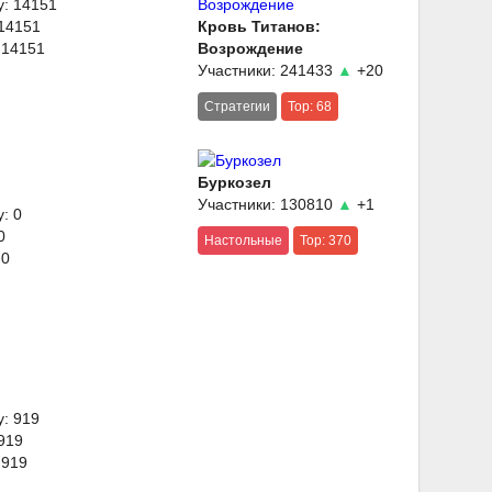
y: 14151
 14151
Кровь Титанов:
 14151
Возрождение
Участники: 241433
▲
+20
Стратегии
Top: 68
Буркозел
Участники: 130810
▲
+1
: 0
0
Настольные
Top: 370
 0
y: 919
 919
 919