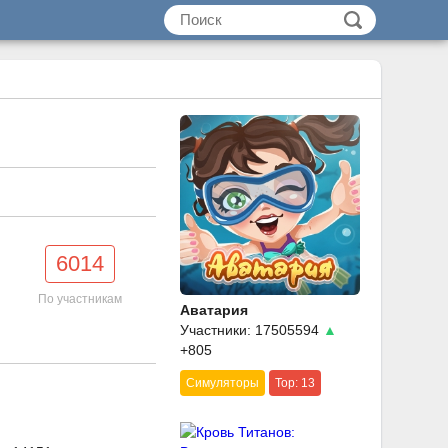
6014
По участникам
Аватария
Участники: 17505594
▲
+805
Симуляторы
Top: 13