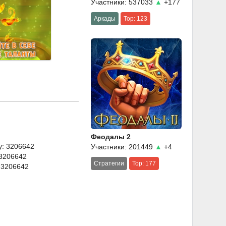
Участники: 537033
▲
+177
Аркады
Top: 123
Феодалы 2
y: 3206642
Участники: 201449
▲
+4
 3206642
Стратегии
Top: 177
 3206642