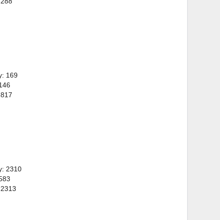
 288
y: 169
 146
 817
y: 2310
 583
 2313