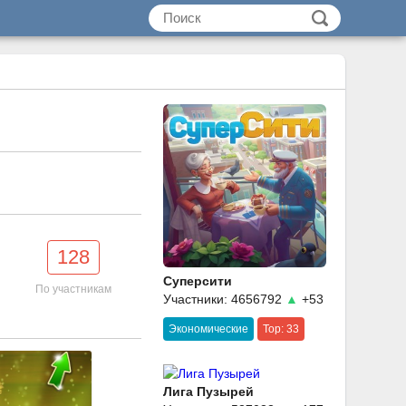
128
Суперсити
По участникам
Участники: 4656792
▲
+53
Экономические
Top: 33
Лига Пузырей