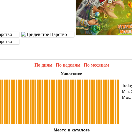
По дням
|
По неделям
|
По месяцам
Участники
Toda
Min:
Max:
Место в каталоге