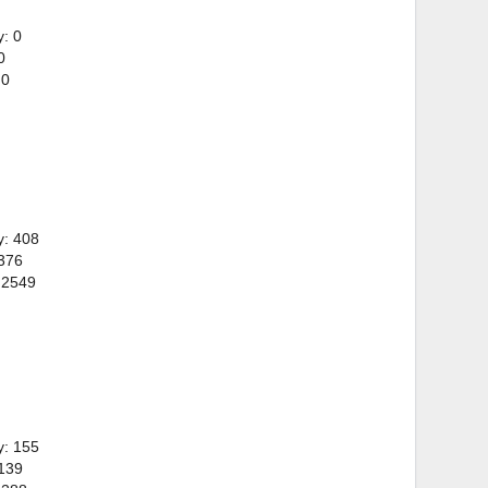
: 0
0
 0
y: 408
 376
 2549
y: 155
 139