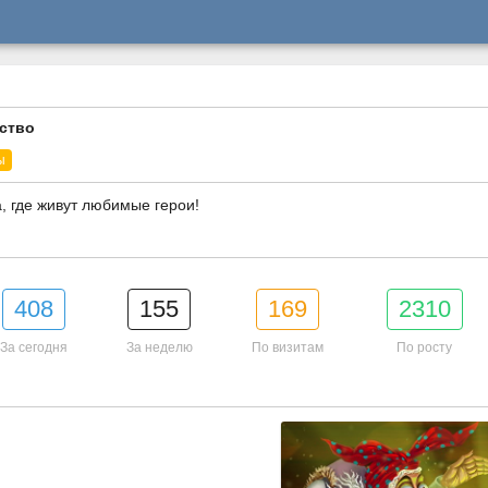
ство
ы
, где живут любимые герои!
408
155
169
2310
За сегодня
За неделю
По визитам
По росту