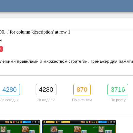
...' for column 'description' at row 1
й
е
 легкими правилами и множеством стратегий. Тренажер для памяти 
4280
4280
870
3716
За сегодня
За неделю
По визитам
По росту