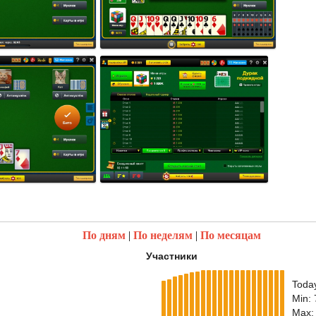
По дням
|
По неделям
|
По месяцам
Участники
Toda
Min:
Max: