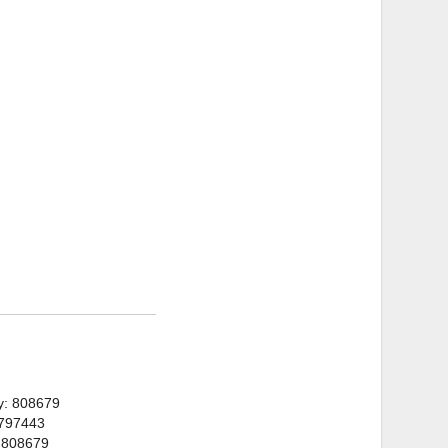
y: 808679
 797443
 808679