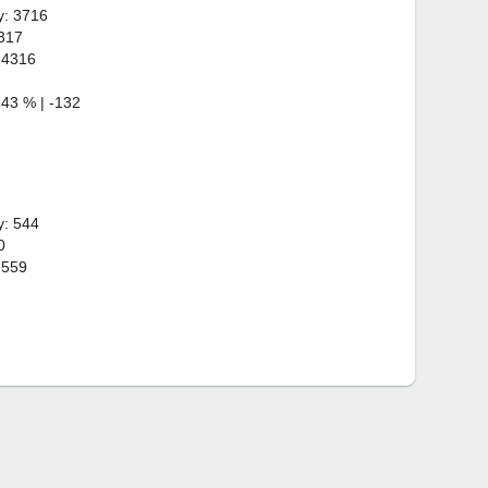
y: 3716
 317
 4316
43 % | -132
y: 544
0
 559