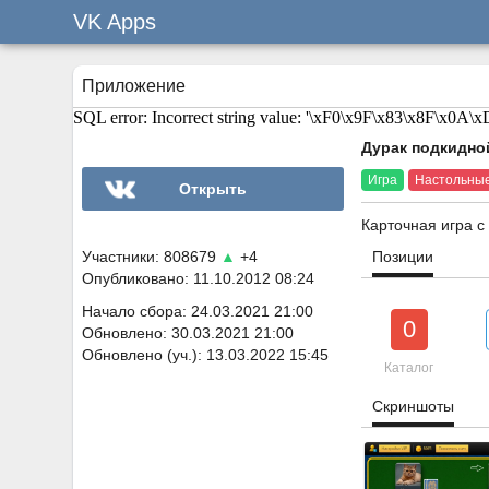
VK Apps
Приложение
SQL error: Incorrect string value: '\xF0\x9F\x83\x8F\x0A\xD0
Дурак подкидно
Игра
Настольны
Открыть
Карточная игра с
Участники: 808679
▲
+4
Позиции
Опубликовано: 11.10.2012 08:24
Начало сбора: 24.03.2021 21:00
0
Обновлено: 30.03.2021 21:00
Обновлено (уч.): 13.03.2022 15:45
Каталог
Скриншоты