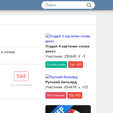
Угадай 4 картинки слова
викто
и логики.
Участники: 293445
▼
-3
Головоломки
Top: 448
544
Русский бильярд
По участникам
Участники: 654478
▲
+22
Настольные
Top: 402