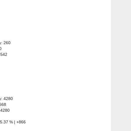
y: 260
0
 542
y: 4280
 668
 4280
5.37 % | +866