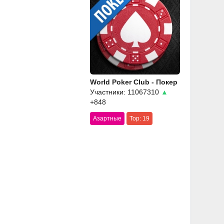
World Poker Club - Покер
Участники: 11067310
▲
+848
Азартные
Top: 19