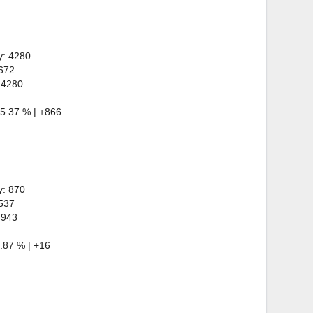
y: 4280
 672
 4280
5.37 % | +866
y: 870
 537
 943
.87 % | +16