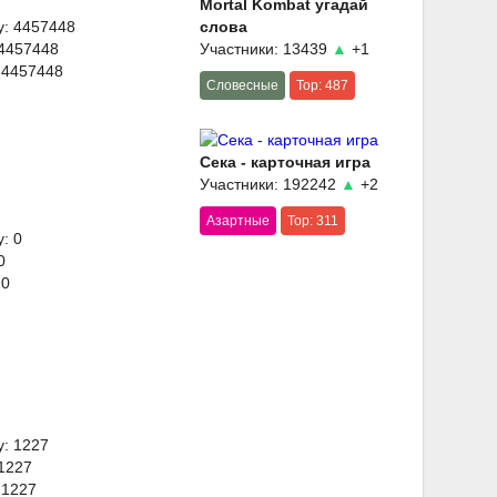
Mortal Kombat угадай
y: 4457448
слова
 4457448
Участники: 13439
▲
+1
 4457448
Словесные
Top: 487
Сека - карточная игра
Участники: 192242
▲
+2
Азартные
Top: 311
: 0
0
 0
y: 1227
 1227
 1227