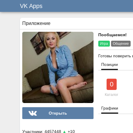
VK Apps
Приложение
Пообщаемся!
Игра
Общение
Готовы поверить 
Позиции
0
Каталог
Графики
Открыть
Участники: 4457448
▲
+10