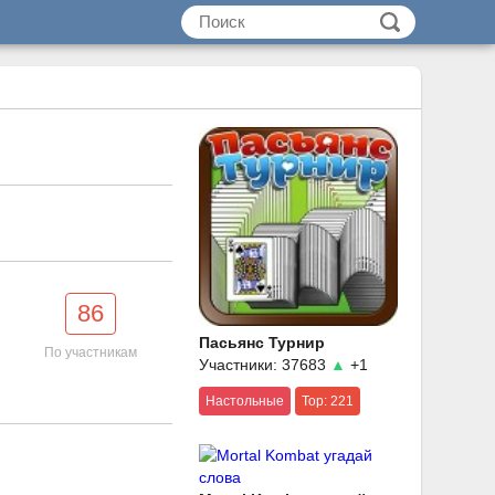
86
Пасьянс Турнир
По участникам
Участники: 37683
▲
+1
Настольные
Top: 221