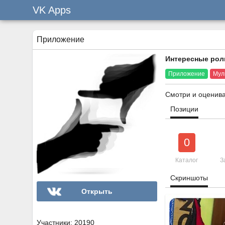
VK Apps
Приложение
Интересные рол
Приложение
Мул
Смотри и оценива
Позиции
0
Каталог
З
Скриншоты
Открыть
Участники: 20190