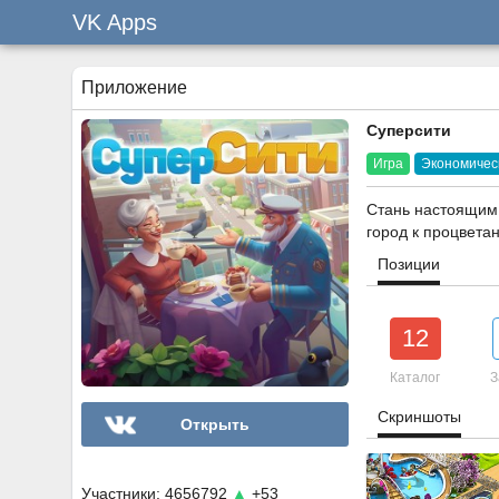
VK Apps
Приложение
Суперсити
Игра
Экономичес
Стань настоящим 
город к процвета
Позиции
12
Каталог
З
Скриншоты
Открыть
Участники: 4656792
▲
+53