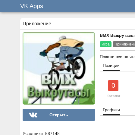
VK Apps
Приложение
BMX Выкрутасы
Игра
Приключен
Покажи все на чт
Позиции
0
Каталог
Графики
Открыть
Участники: 587148