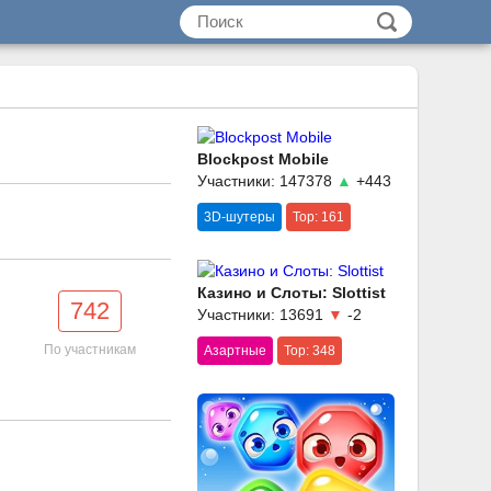
Blockpost Mobile
Участники: 147378
▲
+443
3D-шутеры
Top: 161
Казино и Слоты: Slottist
742
Участники: 13691
▼
-2
По участникам
Азартные
Top: 348