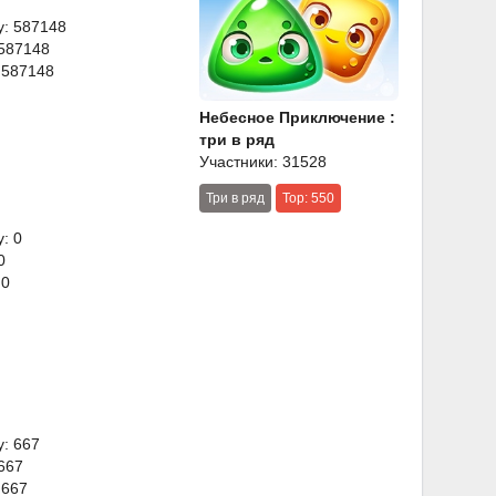
y: 587148
 587148
 587148
Небесное Приключение :
три в ряд
Участники: 31528
Три в ряд
Top: 550
: 0
0
 0
y: 667
 667
 667