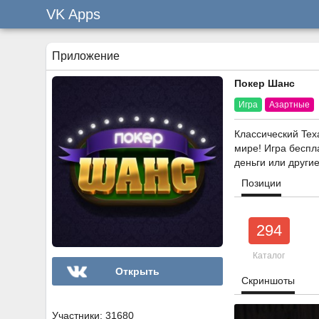
VK Apps
Приложение
Покер Шанс
Игра
Азартные
Классический Tex
мире! Игра беспл
деньги или другие
Позиции
294
Каталог
Открыть
Скриншоты
Участники: 31680