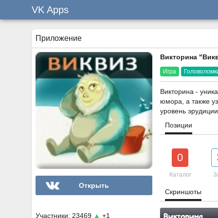
VK Apps
Приложение
Викторина "Вик
Игра
Головоломк
Викторина - уник
юмора, а также у
уровень эрудиции
Позиции
0
Каталог
З
Открыть
Скриншоты
Участники: 23469
▲
+1