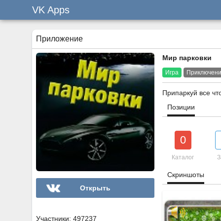
VK Apps
Приложение
Мир парковки
Игра
Приключен
Припаркуй все чт
Позиции
0
Каталог
З
Скриншоты
Открыть
Участники: 497237