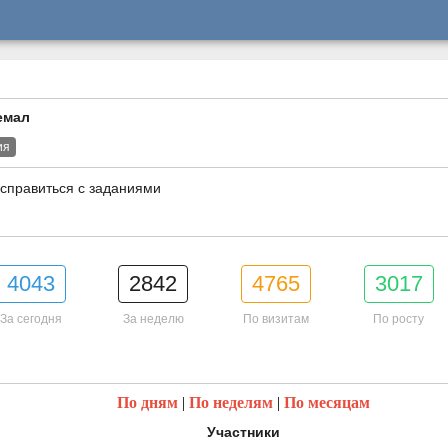
емал
ия
справиться с заданиями
4043
2842
4765
3017
За сегодня
За неделю
По визитам
По росту
По дням
|
По неделям
|
По месяцам
Участники