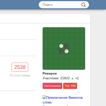
2538
Реверси
По участникам
Участники: 21822
▲
+2
Настольные
Top: 499