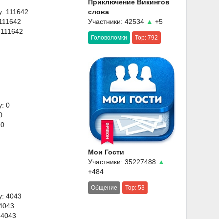
Приключение Викингов
y: 111642
слова
 111642
Участники: 42534
▲
+5
 111642
Головоломки
Top: 792
: 0
0
 0
Мои Гости
Участники: 35227488
▲
+484
Общение
Top: 53
y: 4043
 4043
 4043