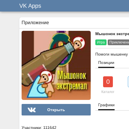
VK Apps
Приложение
Мышонок экстр
Игра
Приключен
Помоги мышенку 
Позиции
0
Каталог
Графики
Открыть
Участники: 111642