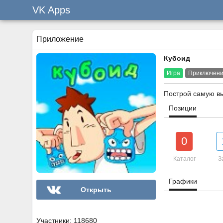
VK Apps
Приложение
Кубоид
Игра
Приключен
Построй самую вы
Позиции
0
Каталог
З
Графики
Открыть
Участники: 118680